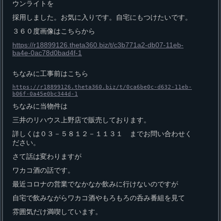
ウンライトを
採用しました。お気に入りです。自宅にもつけたいです。
３６０度画像はこちらから
https://r18899126.theta360.biz/t/c3b771a2-db07-11eb-
ba4e-0ac78d0bad4f-1
ちなみに工事前はこちら
https://r18899126.theta360.biz/t/0ca6be0c-d632-11eb-
b06f-0a45e0bc344d-1
ちなみに当物件は
三井のリハウス上野店で販売しております。
詳しくは０３－５８１２－１１３１ までお問い合わせく
ださい。
さて話は変わりますが
ワカコ酒の話です。
最近コロナの営業でなかなか飲みに行けないのですが
自宅で飲みながらワカコ酒やもろもろの呑み番組を見て
雰囲気だけ満喫しています。