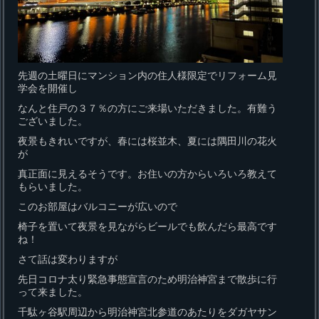
先週の土曜日にマンション内の住人様限定でリフォーム見
学会を開催し
なんと住戸の３７％の方にご来場いただきました。有難う
ございました。
夜景もきれいですが、春には桜並木、夏には隅田川の花火
が
真正面に見えるそうです。お住いの方からいろいろ教えて
もらいました。
このお部屋はバルコニーが広いので
椅子を置いて夜景を見ながらビールでも飲んだら最高です
ね！
さて話は変わりますが
先日コロナ太り緊急事態宣言のため明治神宮まで散歩に行
って来ました。
千駄ヶ谷駅周辺から明治神宮北参道のあたりをダガヤサン