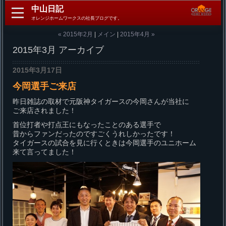
中山日記
オレンジホームワークスの社長ブログです。
« 2015年2月
|
メイン
|
2015年4月 »
2015年3月 アーカイブ
2015年3月17日
今岡選手ご来店
昨日雑誌の取材で元阪神タイガースの今岡さんが当社に
ご来店されました！
首位打者や打点王にもなったことのある選手で
昔からファンだったのですごくうれしかったです！
タイガースの試合を見に行くときは今岡選手のユニホーム
来て言ってました！