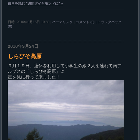
続きを読む "週間ダイヤモンドに" »
日時: 2010年9月16日 10:50
|
パーマリンク
|
コメント (0)
|
トラックバック
(0)
2010年9月24日
しらびそ高原
９月１９日、連休を利用して小学生の娘２人を連れて南ア
ルプスの「しらびそ高原」に
星を見に行って来ました！