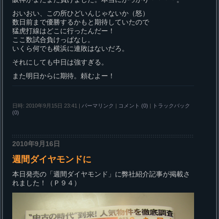
おいおい、この所ひどいんじゃないか（怒）
数日前まで優勝するかもと期待していたので
猛虎打線はどこに行ったんだー！
ここ数試合負けっぱなし。
いくら何でも横浜に連敗はないだろ。
それにしても中日は強すぎる。
また明日からに期待。頼むよー！
日時: 2010年9月15日 23:41
|
パーマリンク
|
コメント (0)
|
トラックバック
(0)
2010年9月16日
週間ダイヤモンドに
本日発売の「週間ダイヤモンド」に弊社紹介記事が掲載さ
れました！（Ｐ９４）