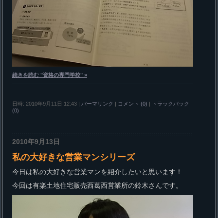
続きを読む "資格の専門学校" »
日時: 2010年9月11日 12:43
|
パーマリンク
|
コメント (0)
|
トラックバック
(0)
2010年9月13日
私の大好きな営業マンシリーズ
今日は私の大好きな営業マンを紹介したいと思います！
今回は有楽土地住宅販売西葛西営業所の鈴木さんです。