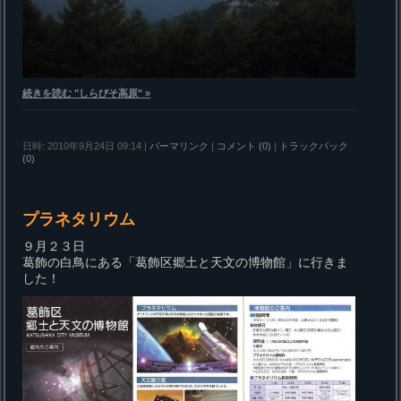
続きを読む "しらびそ高原" »
日時: 2010年9月24日 09:14
|
パーマリンク
|
コメント (0)
|
トラックバック
(0)
プラネタリウム
９月２３日
葛飾の白鳥にある「葛飾区郷土と天文の博物館」に行きま
した！