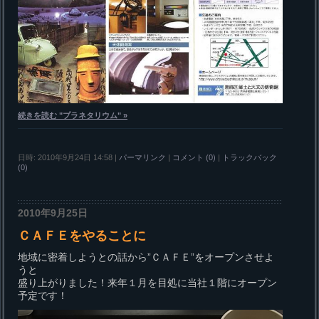
続きを読む "プラネタリウム" »
日時: 2010年9月24日 14:58
|
パーマリンク
|
コメント (0)
|
トラックバック
(0)
2010年9月25日
ＣＡＦＥをやることに
地域に密着しようとの話から”ＣＡＦＥ”をオープンさせよ
うと
盛り上がりました！来年１月を目処に当社１階にオープン
予定です！