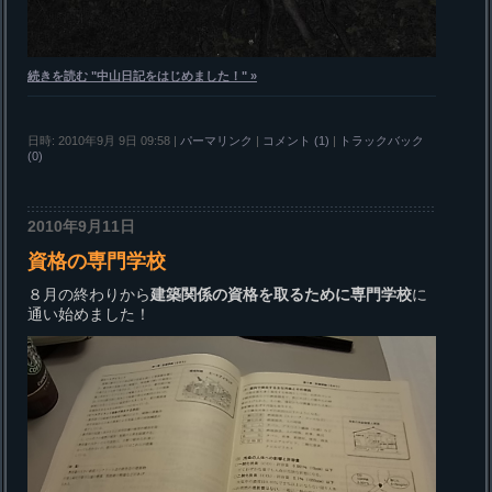
続きを読む "中山日記をはじめました！" »
日時: 2010年9月 9日 09:58
|
パーマリンク
|
コメント (1)
|
トラックバック
(0)
2010年9月11日
資格の専門学校
８月の終わりから
建築関係の資格を取るために専門学校
に
通い始めました！