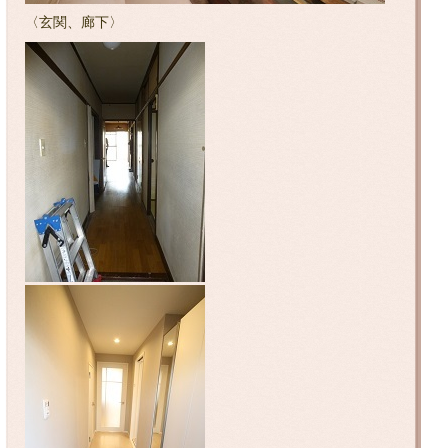
〈玄関、廊下〉