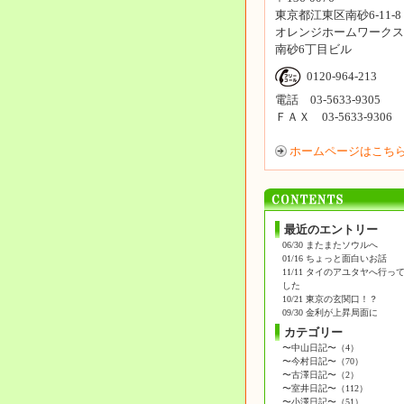
東京都江東区南砂6-11-8
オレンジホームワークス
南砂6丁目ビル
0120-964-213
電話 03-5633-9305
ＦＡＸ 03-5633-9306
ホームページはこち
最近のエントリー
06/30
またまたソウルへ
01/16
ちょっと面白いお話
11/11
タイのアユタヤへ行っ
した
10/21
東京の玄関口！？
09/30
金利が上昇局面に
カテゴリー
〜中山日記〜（4）
〜今村日記〜（70）
〜古澤日記〜（2）
〜室井日記〜（112）
〜小澤日記〜（51）