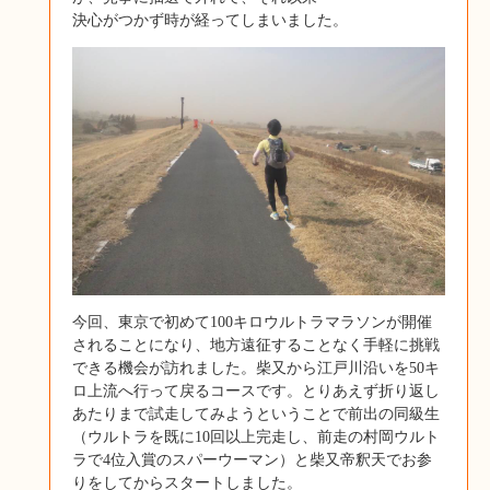
決心がつかず時が経ってしまいました。
今回、東京で初めて100キロウルトラマラソンが開催
されることになり、地方遠征することなく手軽に挑戦
できる機会が訪れました。柴又から江戸川沿いを50キ
ロ上流へ行って戻るコースです。とりあえず折り返し
あたりまで試走してみようということで前出の同級生
（ウルトラを既に10回以上完走し、前走の村岡ウルト
ラで4位入賞のスパーウーマン）と柴又帝釈天でお参
りをしてからスタートしました。