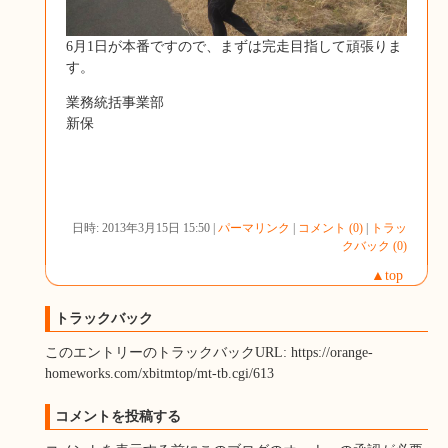
6月1日が本番ですので、まずは完走目指して頑張りま
す。
業務統括事業部
新保
日時: 2013年3月15日 15:50 |
パーマリンク
|
コメント (0)
|
トラッ
クバック (0)
▲top
トラックバック
このエントリーのトラックバックURL: https://orange-
homeworks.com/xbitmtop/mt-tb.cgi/613
コメントを投稿する